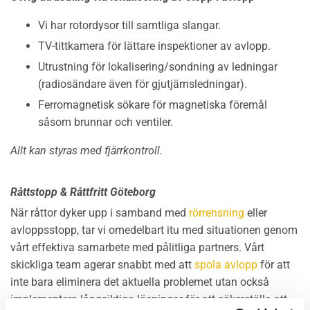
Vi har rotordysor till samtliga slangar.
TV-tittkamera för lättare inspektioner av avlopp.
Utrustning för lokalisering/sondning av ledningar
(radiosändare även för gjutjärnsledningar).
Ferromagnetisk sökare för magnetiska föremål
såsom brunnar och ventiler.
Allt kan styras med fjärrkontroll.
Råttstopp & Råttfritt Göteborg
När råttor dyker upp i samband med
rörrensning
eller
avloppsstopp, tar vi omedelbart itu med situationen genom
vårt effektiva samarbete med pålitliga partners. Vårt
skickliga team agerar snabbt med att
spola avlopp
för att
inte bara eliminera det aktuella problemet utan också
implementera långsiktiga lösningar för att säkerställa att