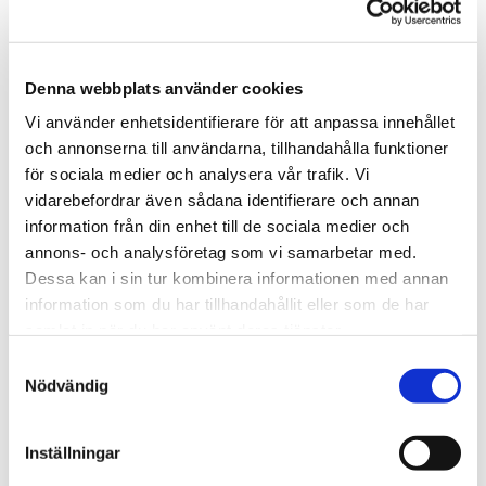
liknande problem inte uppstår igen. Vår dedikation till att
hantera och förhindra dessa utmaningar visar på vår
professionella kompetens och förmåga att leverera på
Denna webbplats använder cookies
högsta nivå.
Vi använder enhetsidentifierare för att anpassa innehållet
Läs mer om vår
spolbilar
och annonserna till användarna, tillhandahålla funktioner
samt hur vi kan hjälpa dig
för sociala medier och analysera vår trafik. Vi
vidarebefordrar även sådana identifierare och annan
som behöver
filma avloppet
information från din enhet till de sociala medier och
annons- och analysföretag som vi samarbetar med.
Dessa kan i sin tur kombinera informationen med annan
information som du har tillhandahållit eller som de har
samlat in när du har använt deras tjänster.
Samtyckesval
Nödvändig
Slangvinda 90m 3/8"
Inställningar