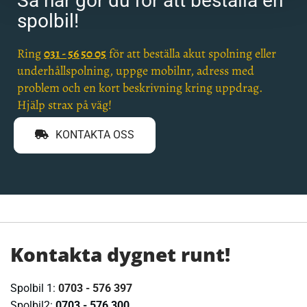
Så här gör du för att beställa en
spolbil!
Ring
031 - 56 50 05
för att beställa akut spolning eller
underhållspolning, uppge mobilnr, adress med
problem och en kort beskrivning kring uppdrag.
Hjälp strax på väg!
KONTAKTA OSS
Kontakta dygnet runt!
Spolbil 1:
0703 - 576 397
Spolbil2:
0703 - 576 300