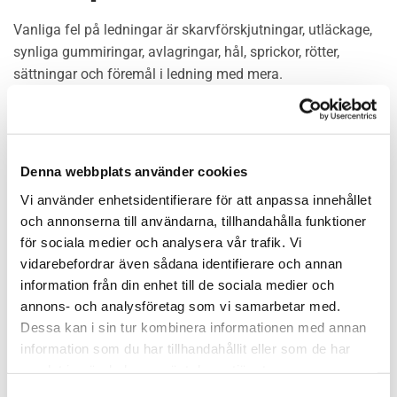
Vanliga fel på ledningar är skarvförskjutningar, utläckage,
synliga gummiringar, avlagringar, hål, sprickor, rötter,
sättningar och föremål i ledning med mera.
Rörfilmning utförs även för att bestämma ledningarnas
status inför reparation, om- eller tillbyggnad av gamla
avloppsledningar i fastigheter samt nyinstallerade
avloppsledningar i samband med slutbesiktning.
Denna webbplats använder cookies
Vi använder enhetsidentifierare för att anpassa innehållet
Vi har en komplett filmbuss med utrustning för filmning av
och annonserna till användarna, tillhandahålla funktioner
ledningar mellan 10mm-1000mm. Filmning används i dag-
för sociala medier och analysera vår trafik. Vi
och spillvattenledningar för att lokalisera orsak till stopp,
vidarebefordrar även sådana identifierare och annan
kolla ledningens status, besiktning vid nybygge samt
information från din enhet till de sociala medier och
ledningslokalisering.
annons- och analysföretag som vi samarbetar med.
Dessa kan i sin tur kombinera informationen med annan
information som du har tillhandahållit eller som de har
Det har även hänt att vi har filmat vattenledningar vid
samlat in när du har använt deras tjänster.
läckage. Efter utförd rörinspektion bifogas USB och förslag
Samtyckesval