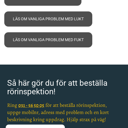
LÄS OM VANLIGA PROBLEM MED LUKT
LÄS OM VANLIGA PROBLEM MED FUKT
Så här gör du för att beställa
rörinspektion!
Ring
031 - 56 50 05
för att beställa rörinspektion,
uppge mobilnr, adress med problem och en kort
beskrivning kring uppdrag. Hjälp strax på väg!