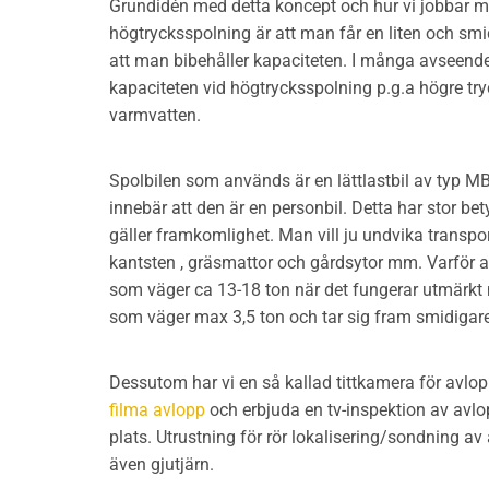
Grundidén med detta koncept och hur vi jobbar 
högtrycksspolning är att man får en liten och sm
att man bibehåller kapaciteten. I många avseend
kapaciteten vid högtrycksspolning p.g.a högre tr
varmvatten.
Spolbilen som används är en lättlastbil av typ MB 
innebär att den är en personbil. Detta har stor bet
gäller framkomlighet. Man vill ju undvika transpo
kantsten , gräsmattor och gårdsytor mm. Varför a
som väger ca 13-18 ton när det fungerar utmärkt m
som väger max 3,5 ton och tar sig fram smidigar
Dessutom har vi en så kallad tittkamera för avlop
filma avlopp
och erbjuda en tv-inspektion av avl
plats. Utrustning för rör lokalisering/sondning a
även gjutjärn.