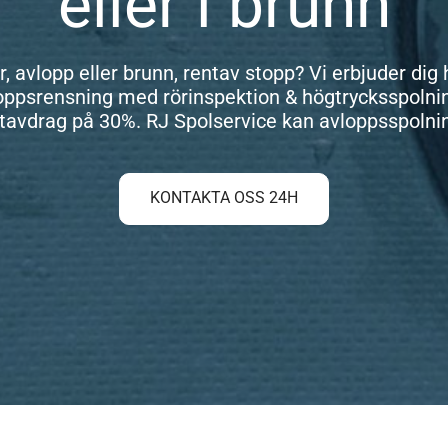
eller i brunn
avlopp eller brunn, rentav stopp? Vi erbjuder dig 
oppsrensning med rörinspektion & högtrycksspolnin
otavdrag på 30%. RJ Spolservice kan avloppsspolnin
KONTAKTA OSS 24H