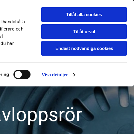
UTRUSTNING
GALLERI
24H JOUR
Tillåt alla cookies
BLOGG
KONTAKTA OSS
illhandahålla
ifierare och
Tillåt urval
vi
 du har
Endast nödvändiga cookies
ring
Visa detaljer
avloppsrör