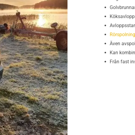
Golvbrunna
Köksavlop
Avloppsst
Rörspolnin
Även avspol
Kan kombin
Från fast i