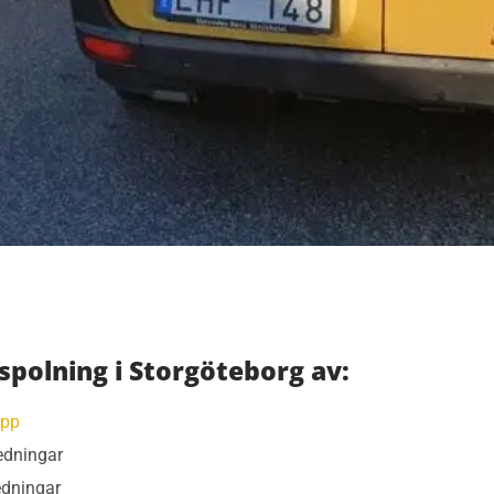
polning i Storgöteborg av:
opp
ledningar
edningar