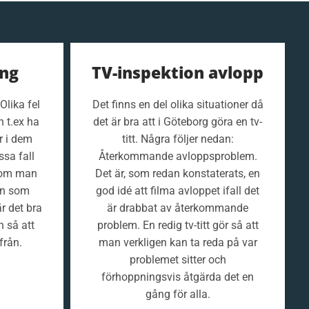
ing
TV-inspektion avlopp
Olika fel
Det finns en del olika situationer då
n t.ex ha
det är bra att i Göteborg göra en tv-
or i dem
titt. Några följer nedan:
ssa fall
Återkommande avloppsproblem.
som man
Det är, som redan konstaterats, en
en som
god idé att filma avloppet ifall det
r det bra
är drabbat av återkommande
n så att
problem. En redig tv-titt gör så att
från.
man verkligen kan ta reda på var
problemet sitter och
förhoppningsvis åtgärda det en
gång för alla.