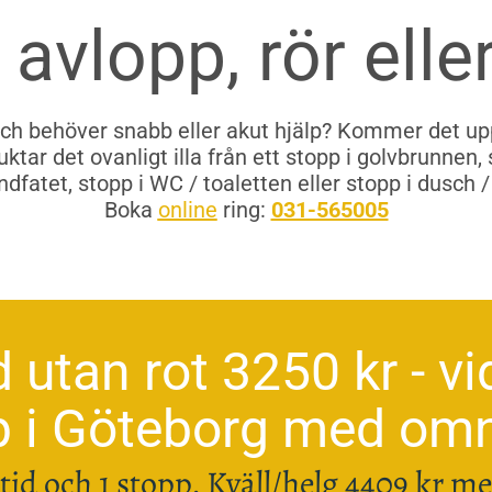
 avlopp, rör elle
ch behöver snabb eller akut hjälp? Kommer det upp
luktar det ovanligt illa från ett stopp i golvbrunnen,
ndfatet, stopp i WC / toaletten eller stopp i dusch 
Boka
online
ring:
031-565005
d utan rot 3250 kr - vi
p i Göteborg med omn
tid och 1 stopp. Kväll/helg 4409 kr m