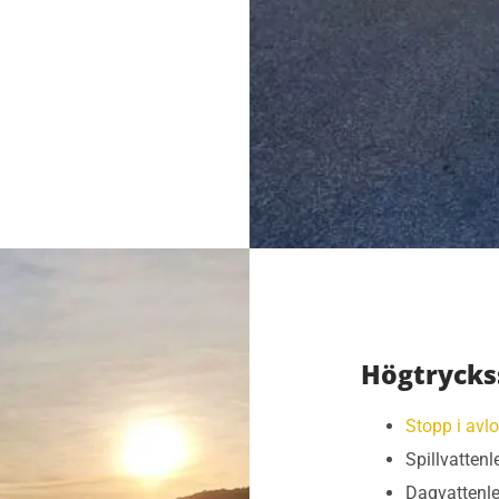
Högtryckss
Stopp i avl
Spillvatten
Dagvattenl