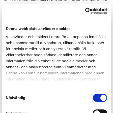
när vi är på plats och uppdraget är utfört)
Nu kan du bara njuta
av ett fungerande avlopp & golvbrunnar.
Denna webbplats använder cookies
Vi använder enhetsidentifierare för att anpassa innehållet
och annonserna till användarna, tillhandahålla funktioner
för sociala medier och analysera vår trafik. Vi
vidarebefordrar även sådana identifierare och annan
information från din enhet till de sociala medier och
annons- och analysföretag som vi samarbetar med.
Dessa kan i sin tur kombinera informationen med annan
information som du har tillhandahållit eller som de har
samlat in när du har använt deras tjänster.
Samtyckesval
Nödvändig