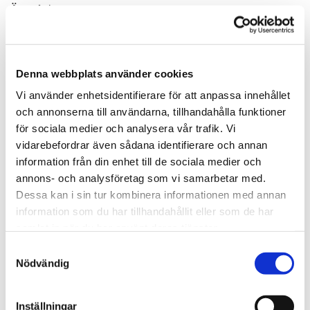
Ärende*
Denna webbplats använder cookies
Råttproblem i avlopp*
Vi använder enhetsidentifierare för att anpassa innehållet
och annonserna till användarna, tillhandahålla funktioner
för sociala medier och analysera vår trafik. Vi
Adress
vidarebefordrar även sådana identifierare och annan
information från din enhet till de sociala medier och
annons- och analysföretag som vi samarbetar med.
Dessa kan i sin tur kombinera informationen med annan
Postnr*
information som du har tillhandahållit eller som de har
samlat in när du har använt deras tjänster.
Samtyckesval
Nyttja ROT avdrag?*
Nödvändig
ja
nej
Inställningar