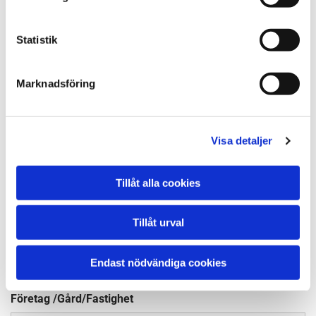
Fastighetsbeteckning ( Vid ROT)
Statistik
Marknadsföring
Meddelande
Visa detaljer
Tillåt alla cookies
Bifoga fil eller bild
Ingen fil vald
Välj FIL
Tillåt urval
Namn*
Endast nödvändiga cookies
Företag /Gård/Fastighet