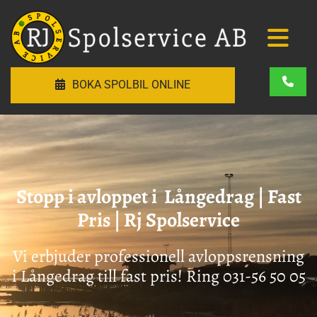
BOKA SPOLBIL ONLINE
Stopp i avloppet i Långedrag | Fast
Pris | Rj Spolservice
Vi erbjuder professionell avloppsrensning
i Långedrag till fast pris! Ring
031-56 50 05