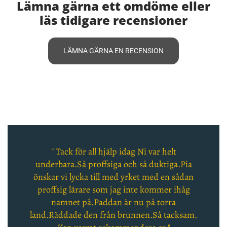
Lämna gärna ett omdöme eller
läs tidigare recensioner
LÄMNA GÄRNA EN RECENSION
" Tack för all hjälp idag Ni var helt
underbara.Så proffsiga och så duktiga.Pia
önskar vi lycka till med yrket med en sådan
proffsig lärare som jag inte kommer ihåg
namnet på.Paddan är nu på torra
land.Räddade den från brunnen.Så tacksam.