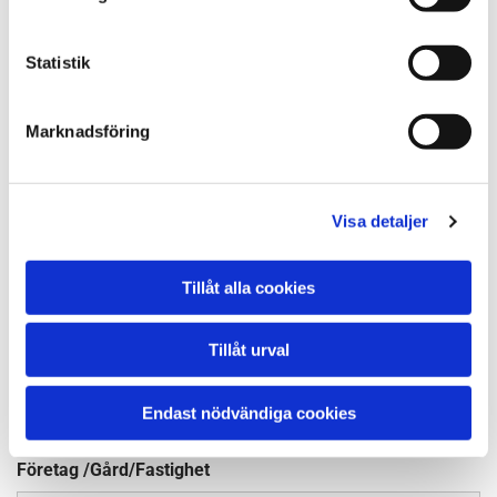
Fastighetsbeteckning ( Vid ROT)
Statistik
Marknadsföring
Meddelande
Visa detaljer
Tillåt alla cookies
Bifoga fil eller bild
Ingen fil vald
Välj FIL
Tillåt urval
Namn*
Endast nödvändiga cookies
Företag /Gård/Fastighet