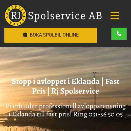
BOKA SPOLBIL ONLINE
Stopp i avloppet i Eklanda | Fast
Pris | Rj Spolservice
Vi erbjuder professionell avloppsrensning
i Eklanda till fast pris! Ring
031-56 50 05