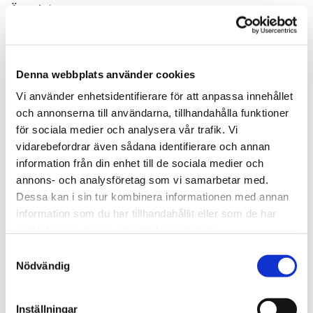
Ärende*
Denna webbplats använder cookies
Råttproblem i avlopp*
Vi använder enhetsidentifierare för att anpassa innehållet
och annonserna till användarna, tillhandahålla funktioner
för sociala medier och analysera vår trafik. Vi
Adress
vidarebefordrar även sådana identifierare och annan
information från din enhet till de sociala medier och
annons- och analysföretag som vi samarbetar med.
Dessa kan i sin tur kombinera informationen med annan
Postnr*
information som du har tillhandahållit eller som de har
samlat in när du har använt deras tjänster.
Samtyckesval
Nyttja ROT avdrag?*
Nödvändig
ja
Inställningar
nej