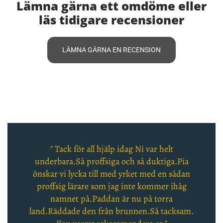
Lämna gärna ett omdöme eller
läs tidigare recensioner
LÄMNA GÄRNA EN RECENSION
" Tack för all hjälp idag Ni var helt
underbara.Så proffsiga och så duktiga.Pia
önskar vi lycka till med yrket med en sådan
proffsig lärare som jag inte kommer ihåg
namnet på.Paddan är nu på torra
land.Räddade den från brunnen.Så tacksam.