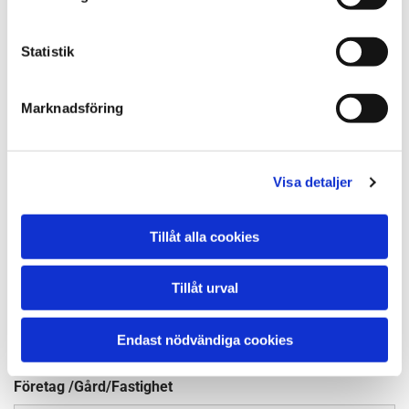
Fastighetsbeteckning ( Vid ROT)
Statistik
Marknadsföring
Meddelande
Visa detaljer
Tillåt alla cookies
Bifoga fil eller bild
Ingen fil vald
Välj FIL
Tillåt urval
Namn*
Endast nödvändiga cookies
Företag /Gård/Fastighet