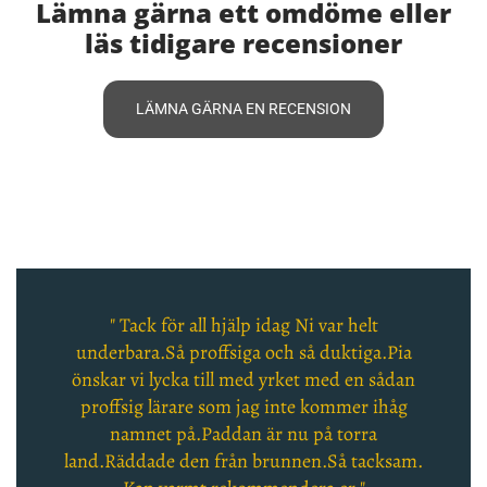
Lämna gärna ett omdöme eller
läs tidigare recensioner
LÄMNA GÄRNA EN RECENSION
" Tack för all hjälp idag Ni var helt
underbara.Så proffsiga och så duktiga.Pia
önskar vi lycka till med yrket med en sådan
proffsig lärare som jag inte kommer ihåg
namnet på.Paddan är nu på torra
land.Räddade den från brunnen.Så tacksam.