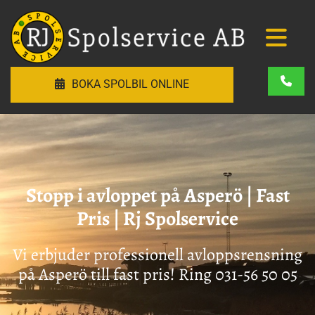
BOKA SPOLBIL ONLINE
Stopp i avloppet på Asperö | Fast
Pris | Rj Spolservice
Vi erbjuder professionell avloppsrensning
på Asperö till fast pris! Ring
031-56 50 05