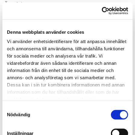
Ärende*
Denna webbplats använder cookies
Råttproblem i avlopp*
Vi använder enhetsidentifierare för att anpassa innehållet
och annonserna till användarna, tillhandahålla funktioner
för sociala medier och analysera vår trafik. Vi
Adress
vidarebefordrar även sådana identifierare och annan
information från din enhet till de sociala medier och
annons- och analysföretag som vi samarbetar med.
Dessa kan i sin tur kombinera informationen med annan
Postnr*
information som du har tillhandahållit eller som de har
samlat in när du har använt deras tjänster.
Samtyckesval
Nyttja ROT avdrag?*
Nödvändig
ja
nej
Inställningar