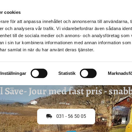
LISTA
STOPP I AVLOPPET
SPOLBIL
VANLIGA PROBLEM
r cookies
rare för att anpassa innehållet och annonserna till användarna, t
er och analysera vår trafik. Vi vidarebefordrar även sådana ident
 enhet till de sociala medier och annons- och analysföretag som 
 i sin tur kombinera informationen med annan information som
e har samlat in när du har använt deras tjänster.
Inställningar
Statistik
Marknadsfö
l Säve- Jour med fast pris - snabb
031 - 56 50 05