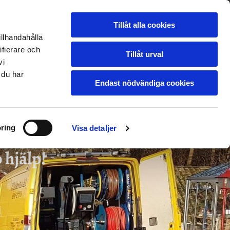
UTRUSTNING
GALLERI
24H JOUR
Tillåt alla cookies
BLOGG
KONTAKTA OSS
illhandahålla
ifierare och
Tillåt urval
vi
 du har
Endast nödvändiga cookies
ring
Visa detaljer
 hjälp!