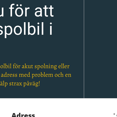
 för att
polbil i
polbil för akut spolning eller
, adress med problem och en
älp strax påväg!
Adress
*