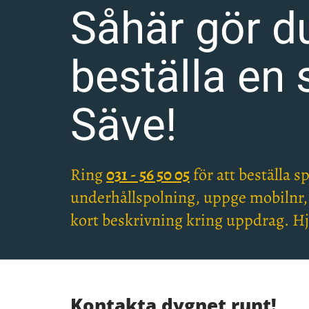
Såhär gör du
beställa en s
Säve!
Ring
031 - 56 50 05
för att beställa s
underhållspolning, uppge mobilnr
kort beskrivning kring uppdrag. Hj
Kontakta dygnet runt!