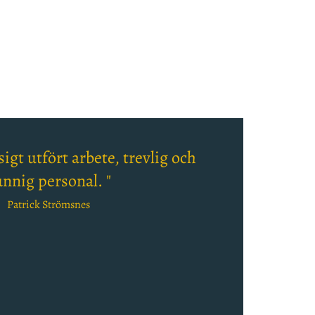
igt utfört arbete, trevlig och
nnig personal. "
Patrick Strömsnes