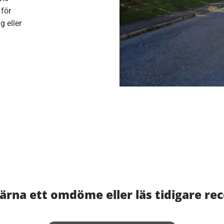
 för
g eller
rna ett omdöme eller läs tidigare re