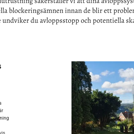
lutrustning säkerställer vi att dina avloppssyst
ella blockeringsämnen innan de blir ett prob
e undviker du avloppsstopp och potentiella sk
s
a
är
ning
i
vis