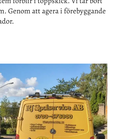
em förblir i toppskick. Vi tar bort
lem. Genom att agera i förebyggande
ador.