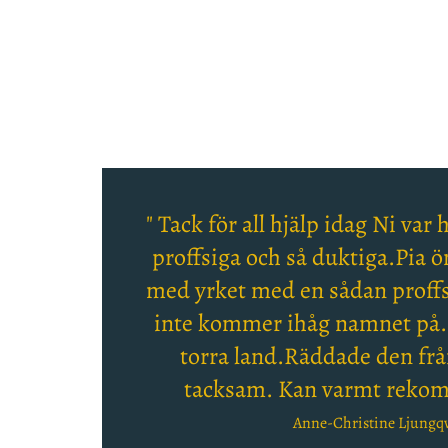
" Tack för all hjälp idag Ni var
proffsiga och så duktiga.Pia ön
med yrket med en sådan proffs
inte kommer ihåg namnet på.
torra land.Räddade den fr
tacksam. Kan varmt rekom
Anne-Christine Ljungqv