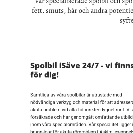
vår specialiserade spolbil och spo
fett, smuts, hår och andra potenti
syft
Spolbil iSäve 24/7 - vi finn
för dig!
Samtliga av våra spolbilar är utrustade med
nödvändiga verktyg och material för att adresser
akuta problem vid alla tidpunkter dygnet runt. Vi 
försäkrade och har genomgått omfattande utbild
inom våra specialområden. Vår specialitet ligger 
brunn-jour för akuta rörproblem i Askim, exempel