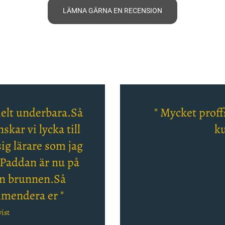
LÄMNA GÄRNA EN RECENSION
 helt underbara.Så
" Mycket proffs
skar vi lycka till
ku
ig lärare som jag
Paddan är nu på
ån brunnen.Så
mendera er "
ist