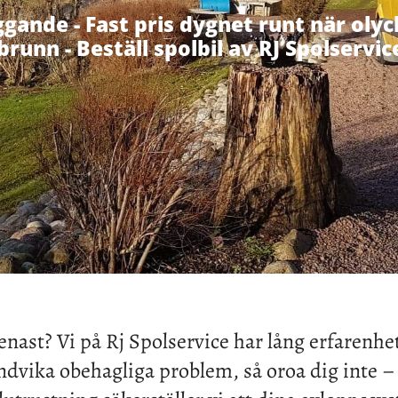
ggande - Fast pris dygnet runt när oly
 brunn - Beställ spolbil av RJ Spolservic
nast? Vi på Rj Spolservice har lång erfarenhe
undvika obehagliga problem, så oroa dig inte – 