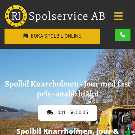
BOKA SPOLBIL ONLINE
Spolbil Knarrholmen - Jour med fast
pris - snabb hjälp!
031 - 56 50 05
Spolbil Knarrholmen, jour &