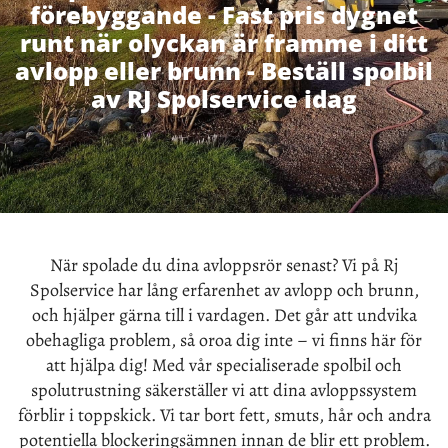
förebyggande - Fast pris dygnet
runt när olyckan är framme i ditt
avlopp eller brunn - Beställ spolbil
av RJ Spolservice idag
När spolade du dina avloppsrör senast? Vi på Rj
Spolservice har lång erfarenhet av avlopp och brunn,
och hjälper gärna till i vardagen. Det går att undvika
obehagliga problem, så oroa dig inte – vi finns här för
att hjälpa dig! Med vår specialiserade spolbil och
spolutrustning säkerställer vi att dina avloppssystem
förblir i toppskick. Vi tar bort fett, smuts, hår och andra
potentiella blockeringsämnen innan de blir ett problem.