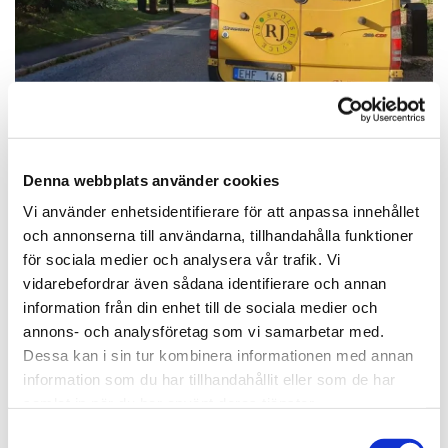
Denna webbplats använder cookies
Vi använder enhetsidentifierare för att anpassa innehållet
och annonserna till användarna, tillhandahålla funktioner
Lämna gärna ett omdöme eller
för sociala medier och analysera vår trafik. Vi
läs tidigare recensioner
vidarebefordrar även sådana identifierare och annan
information från din enhet till de sociala medier och
annons- och analysföretag som vi samarbetar med.
LÄMNA GÄRNA EN RECENSION
Dessa kan i sin tur kombinera informationen med annan
information som du har tillhandahållit eller som de har
samlat in när du har använt deras tjänster.
Samtyckesval