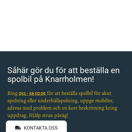
Såhär gör du för att beställa en
spolbil på Knarrholmen!
Ring
031 - 56 50 05
för att beställa spolbil för akut
spolning eller underhållspolning, uppge mobilnr,
adress med problem och en kort beskrivning kring
uppdrag. Hjälp strax påväg!
KONTAKTA OSS