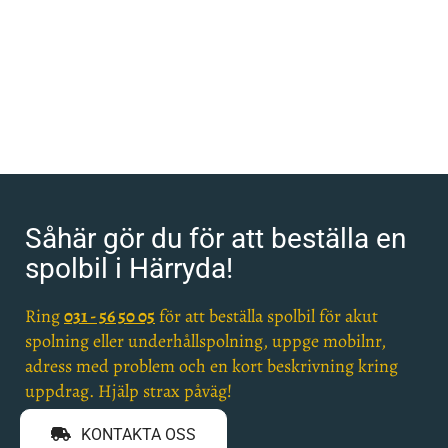
Såhär gör du för att beställa en
spolbil i Härryda!
Ring
031 - 56 50 05
för att beställa spolbil för akut
spolning eller underhållspolning, uppge mobilnr,
adress med problem och en kort beskrivning kring
uppdrag. Hjälp strax påväg!
KONTAKTA OSS