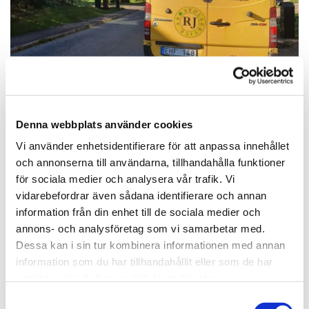
Denna webbplats använder cookies
Vi använder enhetsidentifierare för att anpassa innehållet
och annonserna till användarna, tillhandahålla funktioner
Lämna gärna ett omdöme eller
för sociala medier och analysera vår trafik. Vi
läs tidigare recensioner
vidarebefordrar även sådana identifierare och annan
information från din enhet till de sociala medier och
annons- och analysföretag som vi samarbetar med.
LÄMNA GÄRNA EN RECENSION
Dessa kan i sin tur kombinera informationen med annan
information som du har tillhandahållit eller som de har
samlat in när du har använt deras tjänster.
Samtyckesval