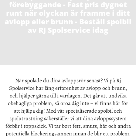
förebyggande - Fast pris dygnet
runt när olyckan är framme i ditt
avlopp eller brunn - Beställ spolbil
av RJ Spolservice idag
När spolade du dina avloppsrör senast? Vi på Rj
Spolservice har lång erfarenhet av avlopp och brunn,
och hjälper gärna till i vardagen. Det går att undvika
obehagliga problem, så oroa dig inte – vi finns här för
att hjälpa dig! Med vår specialiserade spolbil och
spolutrustning säkerställer vi att dina avloppssystem
förblir i toppskick. Vi tar bort fett, smuts, hår och andra
potentiella blockeringsämnen innan de blir ett problem.