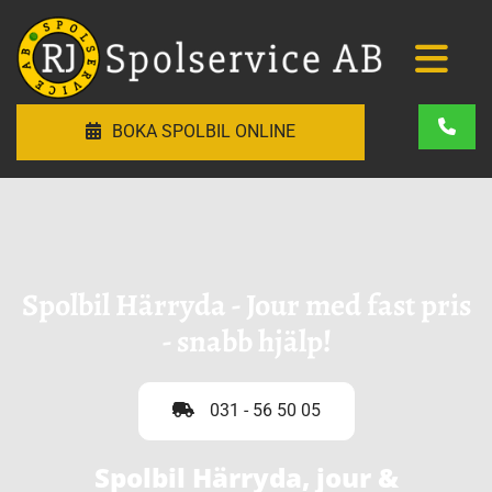
BOKA SPOLBIL ONLINE
Spolbil Härryda - Jour med fast pris
- snabb hjälp!
031 - 56 50 05
Spolbil Härryda, jour &