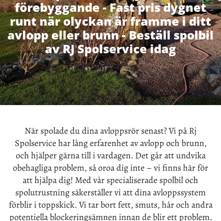
förebyggande - Fast pris dygnet
runt när olyckan är framme i ditt
avlopp eller brunn - Beställ spolbil
av RJ Spolservice idag
När spolade du dina avloppsrör senast? Vi på Rj
Spolservice har lång erfarenhet av avlopp och brunn,
och hjälper gärna till i vardagen. Det går att undvika
obehagliga problem, så oroa dig inte – vi finns här för
att hjälpa dig! Med vår specialiserade spolbil och
spolutrustning säkerställer vi att dina avloppssystem
förblir i toppskick. Vi tar bort fett, smuts, hår och andra
potentiella blockeringsämnen innan de blir ett problem.