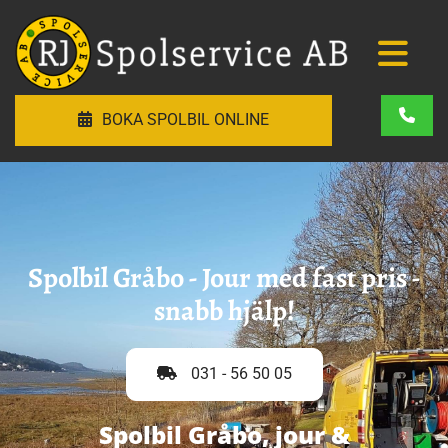
BOKA SPOLBIL ONLINE
Spolbil Gråbo - Jour med fast pris -
snabb hjälp!
031 - 56 50 05
Spolbil Gråbo, jour &