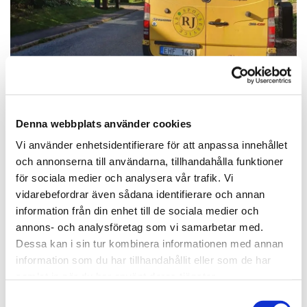
Denna webbplats använder cookies
Vi använder enhetsidentifierare för att anpassa innehållet
och annonserna till användarna, tillhandahålla funktioner
Lämna gärna ett omdöme eller
för sociala medier och analysera vår trafik. Vi
läs tidigare recensioner
vidarebefordrar även sådana identifierare och annan
information från din enhet till de sociala medier och
annons- och analysföretag som vi samarbetar med.
LÄMNA GÄRNA EN RECENSION
Dessa kan i sin tur kombinera informationen med annan
information som du har tillhandahållit eller som de har
samlat in när du har använt deras tjänster.
Samtyckesval