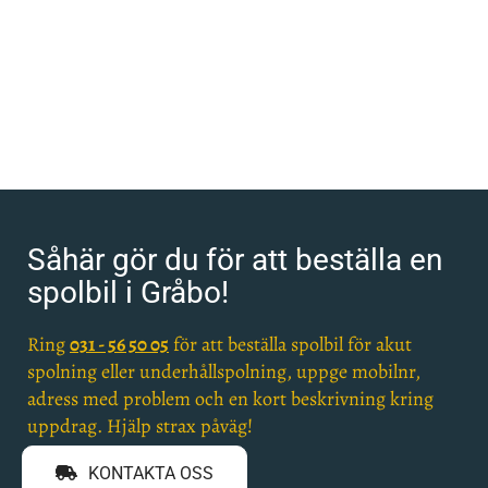
Såhär gör du för att beställa en
spolbil i Gråbo!
Ring
031 - 56 50 05
för att beställa spolbil för akut
spolning eller underhållspolning, uppge mobilnr,
adress med problem och en kort beskrivning kring
uppdrag. Hjälp strax påväg!
KONTAKTA OSS