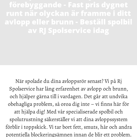
förebyggande - Fast pris dygnet
runt när olyckan är framme i ditt
avlopp eller brunn - Beställ spolbil
av RJ Spolservice idag
När spolade du dina avloppsrör senast? Vi på Rj
Spolservice har lång erfarenhet av avlopp och brunn,
och hjälper gärna till i vardagen. Det går att undvika
obehagliga problem, så oroa dig inte – vi finns här för
att hjälpa dig! Med vår specialiserade spolbil och
spolutrustning säkerställer vi att dina avloppssystem
förblir i toppskick. Vi tar bort fett, smuts, hår och andra
potentiella blockeringsämnen innan de blir ett problem.