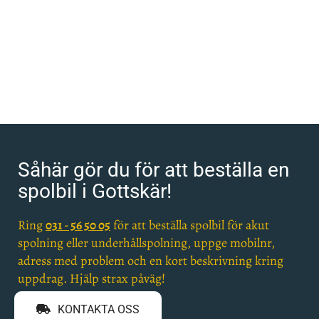
Såhär gör du för att beställa en
spolbil i Gottskär!
Ring
031 - 56 50 05
för att beställa spolbil för akut
spolning eller underhållspolning, uppge mobilnr,
adress med problem och en kort beskrivning kring
uppdrag. Hjälp strax påväg!
KONTAKTA OSS