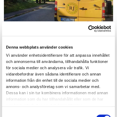
Denna webbplats använder cookies
Vi använder enhetsidentifierare för att anpassa innehållet
och annonserna till användarna, tillhandahålla funktioner
Lämna gärna ett omdöme eller
för sociala medier och analysera vår trafik. Vi
läs tidigare recensioner
vidarebefordrar även sådana identifierare och annan
information från din enhet till de sociala medier och
annons- och analysföretag som vi samarbetar med.
LÄMNA GÄRNA EN RECENSION
Dessa kan i sin tur kombinera informationen med annan
information som du har tillhandahållit eller som de har
samlat in när du har använt deras tjänster.
Samtyckesval