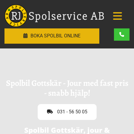
BOKA SPOLBIL ONLINE
Spolbil Gottskär - Jour med fast pris
- snabb hjälp!
031 - 56 50 05
Spolbil Gottskär, jour &