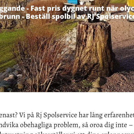
yggande - Fast pris dygnet runt när oly
 brunn - Beställ spolbil av RJ Spolservic
nast? Vi på Rj Spolservice har lång erfarenhe
undvika obehagliga problem, så oroa dig inte – 