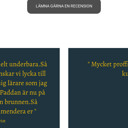
LÄMNA GÄRNA EN RECENSION
 helt underbara.Så
" Mycket proffs
skar vi lycka till
ku
ig lärare som jag
Paddan är nu på
ån brunnen.Så
mendera er "
ist