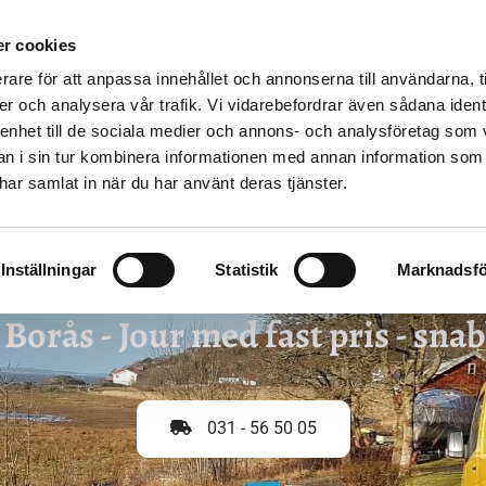
LISTA
STOPP I AVLOPPET
SPOLBIL
VANLIGA PROBLEM
r cookies
rare för att anpassa innehållet och annonserna till användarna, t
er och analysera vår trafik. Vi vidarebefordrar även sådana ident
 enhet till de sociala medier och annons- och analysföretag som 
 i sin tur kombinera informationen med annan information som
e har samlat in när du har använt deras tjänster.
Inställningar
Statistik
Marknadsfö
 Borås - Jour med fast pris - snab
031 - 56 50 05