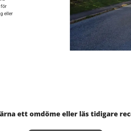
 för
g eller
rna ett omdöme eller läs tidigare re