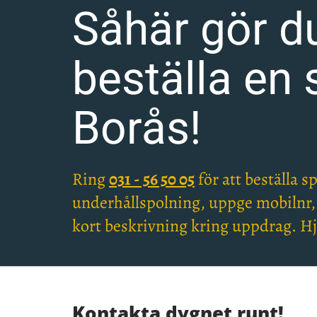
Såhär gör du
beställa en 
Borås!
Ring
031 - 56 50 05
för att beställa s
underhållspolning, uppge mobilnr
kort beskrivning kring uppdrag. Hj
Kontakta dygnet runt!