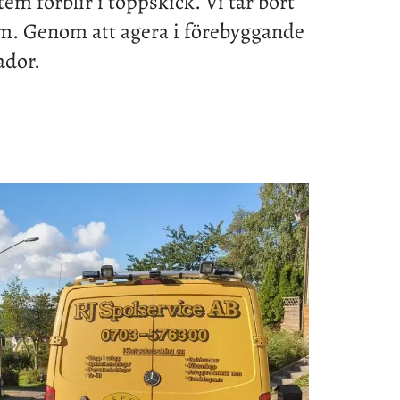
em förblir i toppskick. Vi tar bort
lem. Genom att agera i förebyggande
ador.