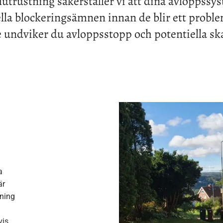
lutrustning säkerställer vi att dina avloppssyst
ella blockeringsämnen innan de blir ett prob
e undviker du avloppsstopp och potentiella sk
a
är
ning
i
vis