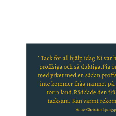
" Tack för all hjälp idag Ni var
proffsiga och så duktiga.Pia ön
med yrket med en sådan proffs
inte kommer ihåg namnet på.
torra land.Räddade den fr
tacksam. Kan varmt rekom
Anne-Christine Ljungqv