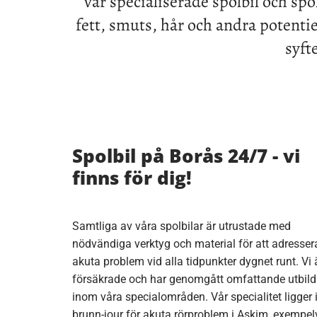
vår specialiserade spolbil och spo
fett, smuts, hår och andra potenti
syft
Spolbil på Borås 24/7 - vi
finns för dig!
Samtliga av våra spolbilar är utrustade med
nödvändiga verktyg och material för att adresser
akuta problem vid alla tidpunkter dygnet runt. Vi 
försäkrade och har genomgått omfattande utbild
inom våra specialområden. Vår specialitet ligger 
brunn-jour för akuta rörproblem i Askim, exempel