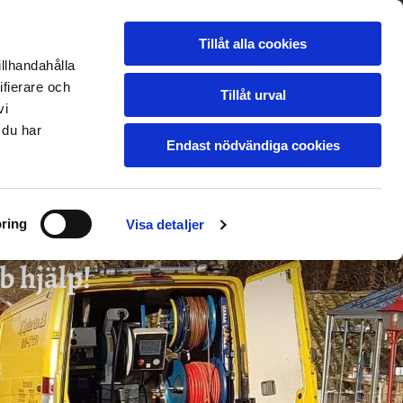
UTRUSTNING
GALLERI
24H JOUR
Tillåt alla cookies
BLOGG
KONTAKTA OSS
illhandahålla
ifierare och
Tillåt urval
vi
 du har
Endast nödvändiga cookies
ring
Visa detaljer
b hjälp!