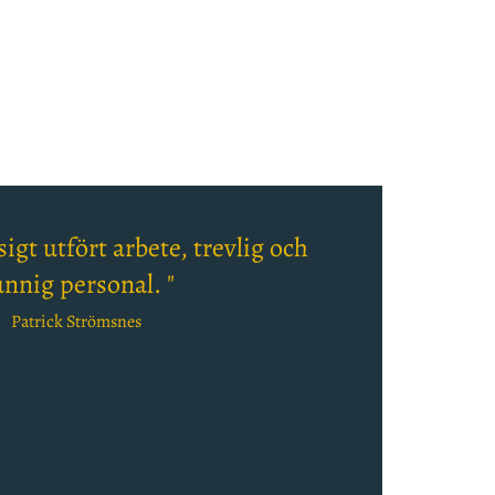
igt utfört arbete, trevlig och
nnig personal. "
Patrick Strömsnes